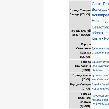
Санкт-Пе
Вологодск
Города Северо-
Запада (СЗФО)
Ленинград
Новгородс
Севастоп
Города Южной
область
•
России (ЮФО)
Крым
•
Ро
Города
Северного
Дагестан
•
Ин
Кавказа
Ставропольск
(СКФО)
Города
Башкортоста
Приволжья
Оренбургская
(ПФО)
область
•
Тат
Города Урала
Курганская о
(УФО)
Челябинская 
Города Сибири
Алтай
•
Алтай
(СФО)
Новосибирска
Города
Амурская обл
Дальнего
Магаданская 
Востока
Чукотский А
(ДВФО)