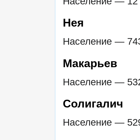
Население — 12 
Нея
Население — 743
Макарьев
Население — 532
Солигалич
Население — 529