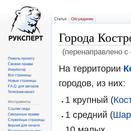
Статья
Обсуждение
Города Костр
(перенаправлено с 
Помочь проекту
Перейти
Перейти
Свежие правки
На территории
К
Инкубатор
к
к
Все страницы
навигации
поиску
городов, из них:
Новые страницы
F.A.Q. для авторов
Телеграм-канал
1 крупный (
Кос
Инструменты
Ссылки сюда
1 средний (
Шар
Связанные правки
Служебные страницы
Версия для печати
10 малых.
Постоянная ссылка