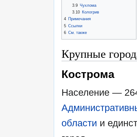
3.9
Чухлома
3.10
Кологрив
4
Примечания
5
Ссылки
6
См. также
Крупные города
Кострома
Население — 264
Административн
области
и единс