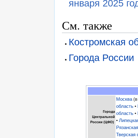
января 2025 го
См. также
Костромская о
Города России
Москва
(в
область
•
Города
область
•
Центральной
•
Липецка
России (ЦФО)
Рязанская
Тверская 