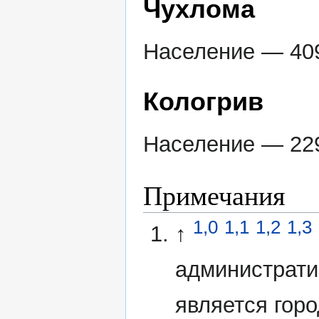
Чухлома
Население — 409
Кологрив
Население — 229
Примечания
1,0
1,1
1,2
1,3
↑
администрати
является горо