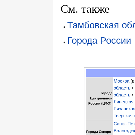
См. также
Тамбовская об
Города России
Москва
(в
область
•
Города
область
•
Центральной
Липецкая
России (ЦФО)
Рязанская
Тверская 
Санкт-Пе
Вологодск
Города Северо-