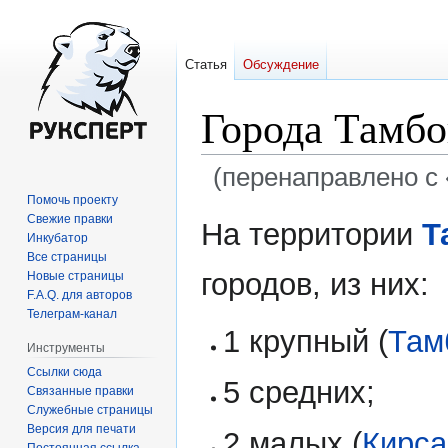
Статья
Обсуждение
Города Тамбо
(перенаправлено с 
Помочь проекту
Перейти
Перейти
Свежие правки
На территории
Т
Инкубатор
к
к
Все страницы
навигации
поиску
городов, из них:
Новые страницы
F.A.Q. для авторов
Телеграм-канал
1 крупный (
Там
Инструменты
Ссылки сюда
5 средних;
Связанные правки
Служебные страницы
Версия для печати
2 малых (
Кирса
Постоянная ссылка