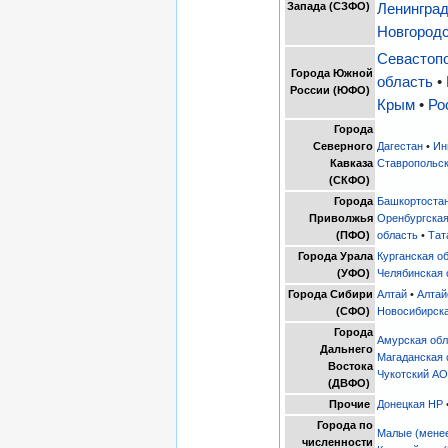
Запада (СЗФО)
Ленинград
Новгородс
Севастоп
Города Южной
область
•
России (ЮФО)
Крым
•
Ро
Города
Северного
Дагестан
•
Ин
Кавказа
Ставропольск
(СКФО)
Города
Башкортоста
Приволжья
Оренбургская
(ПФО)
область
•
Тат
Города Урала
Курганская о
(УФО)
Челябинская 
Города Сибири
Алтай
•
Алтай
(СФО)
Новосибирска
Города
Амурская обл
Дальнего
Магаданская 
Востока
Чукотский А
(ДВФО)
Прочие
Донецкая НР
Города по
Малые (менее
численности