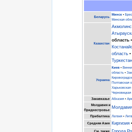
Минск
•
Брес
Беларусь
Минская обл
Акмолинс
Атырауск
область
Казахстан
Костанай
область
Туркеста
Киев
•
Винни
область
•
Зак
Кировоградск
Украина
Полтавская 
Харьковская
Черновицкая
Закавказье
Абхазия
•
Ар
Молдавия и
Молдави
Приднестровье
Прибалтика
Латвия
•
Лит
Киргизия
Средняя Азия
Города Р
См. также