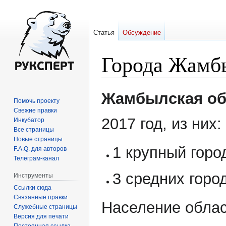
Статья
Обсуждение
Города Жамб
Перейти
Перейти
Жамбылская об
Помочь проекту
к
к
Свежие правки
навигации
поиску
2017 год, из них:
Инкубатор
Все страницы
Новые страницы
1 крупный горо
F.A.Q. для авторов
Телеграм-канал
3 средних горо
Инструменты
Ссылки сюда
Связанные правки
Население облас
Служебные страницы
Версия для печати
Постоянная ссылка