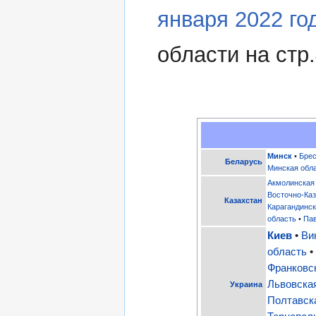
января 2022 го
области на стр.
Минск
•
Брес
Беларусь
Минская обл
Акмолинская
Восточно-Каз
Казахстан
Карагандинск
область
•
Па
Киев
•
Ви
область
Франковс
Львовска
Украина
Полтавск