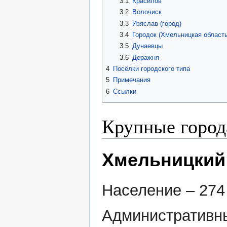
3.1
Красилов
3.2
Волочиск
3.3
Изяслав (город)
3.4
Городок (Хмельницкая область
3.5
Дунаевцы
3.6
Деражня
4
Посёлки городского типа
5
Примечания
6
Ссылки
Крупные города
Хмельницкий
Население – 274 
Административн