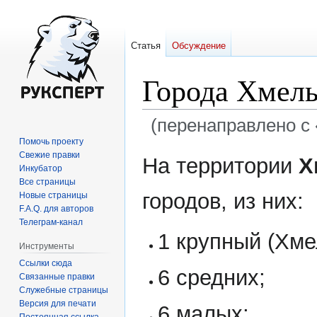
Статья
Обсуждение
Города Хмель
(перенаправлено с 
Помочь проекту
Перейти
Перейти
Свежие правки
На территории
Х
Инкубатор
к
к
Все страницы
навигации
поиску
городов, из них:
Новые страницы
F.A.Q. для авторов
Телеграм-канал
1 крупный (Хме
Инструменты
Ссылки сюда
6 средних;
Связанные правки
Служебные страницы
Версия для печати
6 малых;
Постоянная ссылка