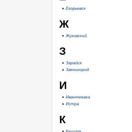
Егорьевск
Ж
Жуковский
З
Зарайск
Звенигород
И
Ивантеевка
Истра
К
Кашира