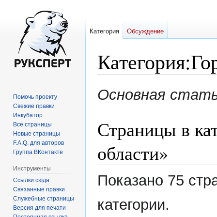
Категория
Обсуждение
Категория
:
Го
Перейти
Перейти
Основная стат
Помочь проекту
к
к
Свежие правки
навигации
поиску
Инкубатор
Страницы в ка
Все страницы
Новые страницы
F.A.Q. для авторов
области»
Группа ВКонтакте
Инструменты
Показано 75 стр
Ссылки сюда
Связанные правки
Служебные страницы
категории.
Версия для печати
Постоянная ссылка