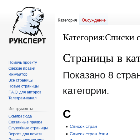
Категория
Обсуждение
Категория
:
Списки 
Страницы в ка
Перейти
Перейти
к
к
Помочь проекту
навигации
поиску
Свежие правки
Показано 8 стра
Инкубатор
Все страницы
Новые страницы
категории.
F.A.Q. для авторов
Телеграм-канал
Инструменты
С
Ссылки сюда
Связанные правки
Список стран
Служебные страницы
Список стран Азии
Версия для печати
Постоянная ссылка