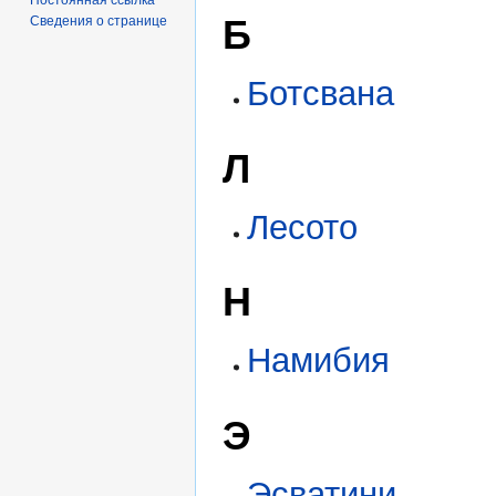
Б
Сведения о странице
Ботсвана
Л
Лесото
Н
Намибия
Э
Эсватини