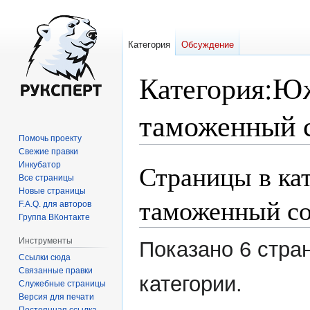
Категория
Обсуждение
Категория
:
Юж
таможенный 
Помочь проекту
Свежие правки
Страницы в к
Инкубатор
Перейти
Перейти
Все страницы
к
к
Новые страницы
навигации
поиску
таможенный с
F.A.Q. для авторов
Группа ВКонтакте
Инструменты
Показано 6 стра
Ссылки сюда
Связанные правки
категории.
Служебные страницы
Версия для печати
Постоянная ссылка