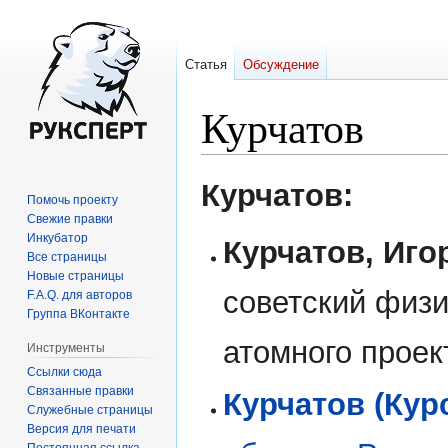
Статья
Обсуждение
Курчатов
Перейти
Перейти
Курчатов:
Помочь проекту
к
к
Свежие правки
навигации
поиску
Инкубатор
Курчатов, Иго
Все страницы
Новые страницы
советский физи
F.A.Q. для авторов
Группа ВКонтакте
атомного проек
Инструменты
Ссылки сюда
Связанные правки
Курчатов (Кур
Служебные страницы
Версия для печати
Постоянная ссылка