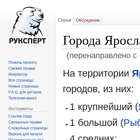
Статья
Обсуждение
Города Яросл
(перенаправлено с 
Помочь проекту
Перейти
Перейти
Свежие правки
На территории
Я
Инкубатор
к
к
Все страницы
навигации
поиску
городов, из них:
Новые страницы
F.A.Q. для авторов
Телеграм-канал
1 крупнейший (
Инструменты
Ссылки сюда
1 большой (
Ры
Связанные правки
Служебные страницы
Версия для печати
4 средних;
Постоянная ссылка