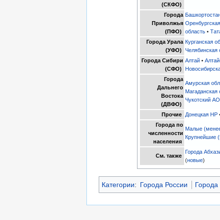
(СКФО)
Города
Башкортоста
Приволжья
Оренбургская
(ПФО)
область
•
Тат
Города Урала
Курганская о
(УФО)
Челябинская 
Города Сибири
Алтай
•
Алтай
(СФО)
Новосибирска
Города
Амурская обл
Дальнего
Магаданская 
Востока
Чукотский А
(ДВФО)
Прочие
Донецкая НР
Города по
Малые (менее
численности
Крупнейшие (
населения
Города Абхаз
См. также
(
новые
)
Категории
:
Города России
Города