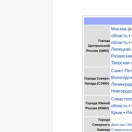
Москва
(в
область
•
Города
область
•
Центральной
Липецкая
России (ЦФО)
Рязанская
Тверская 
Санкт-Пе
Вологодск
Города Северо-
Запада (СЗФО)
Ленинград
Новгородс
Севастоп
Города Южной
область
•
России (ЮФО)
Крым
•
Ро
Города
Северного
Дагестан
•
Ин
Кавказа
Ставропольск