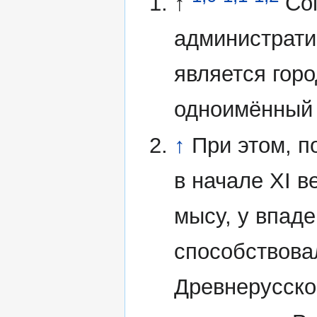
↑
Со
администрати
является горо
одноимённый г
↑
При этом, п
в начале XI в
мысу, у впаде
способствова
Древнерусско