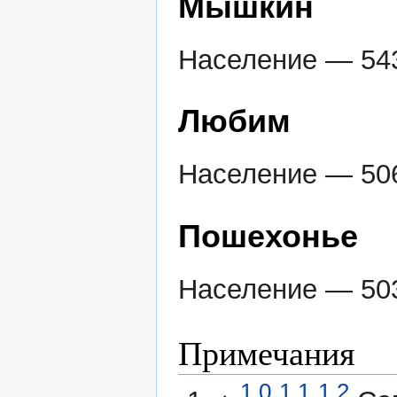
Мышкин
Население — 543
Любим
Население — 506
Пошехонье
Население — 503
Примечания
1,0
1,1
1,2