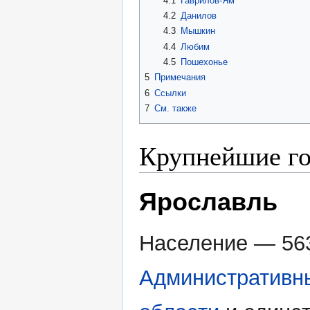
4.1
Гаврилов-Ям
4.2
Данилов
4.3
Мышкин
4.4
Любим
4.5
Пошехонье
5
Примечания
6
Ссылки
7
См. также
Крупнейшие го
Ярославль
Население — 563
Административн