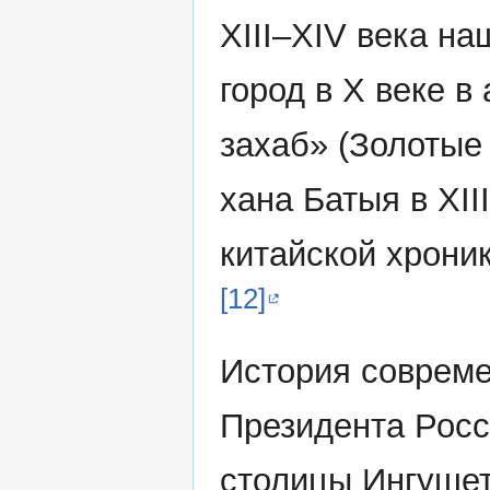
XIII–XIV века н
город в X веке 
захаб» (Золотые
хана Батыя в XII
китайской хрони
[12]
История совреме
Президента Росс
столицы Ингушет