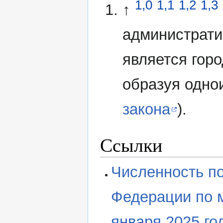
1,0
1,1
1,2
1,3
↑
администрати
является гор
образуя однои
закона
).
Ссылки
Численность п
Федерации по 
января 2025 го