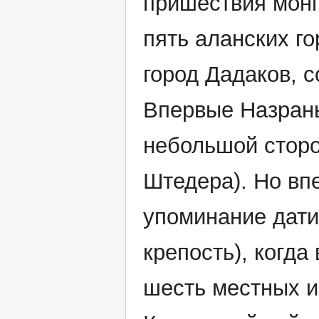
пришествия монго
пять аланских го
город Дадаков, 
Впервые Назрань
небольшой сторо
Штедера). Но вп
упоминание дати
крепость), когд
шесть местных и