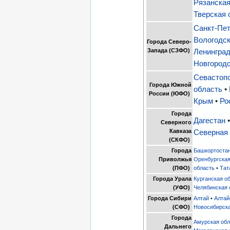
Рязанская
Тверская 
Санкт-Пе
Вологодск
Города Северо-
Запада (СЗФО)
Ленинград
Новгородс
Севастоп
Города Южной
область
•
России (ЮФО)
Крым
•
Ро
Города
Дагестан
Северного
Кавказа
Северная
(СКФО)
Города
Башкортоста
Приволжья
Оренбургская
(ПФО)
область
•
Тат
Города Урала
Курганская о
(УФО)
Челябинская 
Города Сибири
Алтай
•
Алтай
(СФО)
Новосибирска
Города
Амурская обл
Дальнего