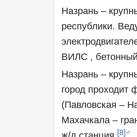
Назрань – круп
республики. Вед
электродвигател
ВИЛС , бетонный
Назрань – крупн
город проходит 
(Павловская – Н
Махачкала – гра
[8]
ж/д станция.