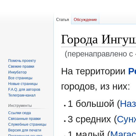
Статья
Обсуждение
Города Ингу
(перенаправлено с 
Помочь проекту
Перейти
Перейти
Свежие правки
На территории
Р
Инкубатор
к
к
Все страницы
навигации
поиску
городов, из них:
Новые страницы
F.A.Q. для авторов
Телеграм-канал
1 большой (
Наз
Инструменты
Ссылки сюда
3 средних (
Сун
Связанные правки
Служебные страницы
Версия для печати
1 малый (
Мага
Постоянная ссылка