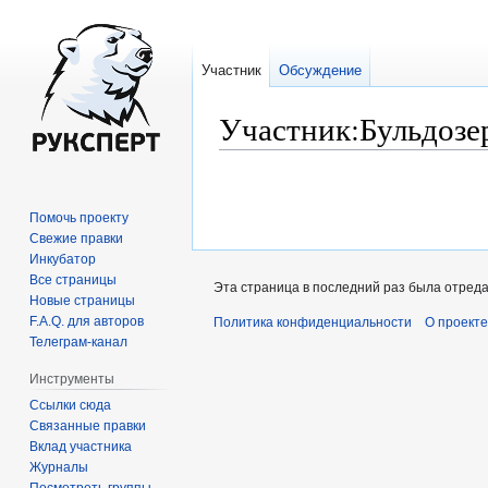
Участник
Обсуждение
Участник
:
Бульдозе
Перейти
Перейти
к
к
Помочь проекту
навигации
поиску
Свежие правки
Инкубатор
Все страницы
Эта страница в последний раз была отреда
Новые страницы
F.A.Q. для авторов
Политика конфиденциальности
О проекте
Телеграм-канал
Инструменты
Ссылки сюда
Связанные правки
Вклад участника
Журналы
Посмотреть группы