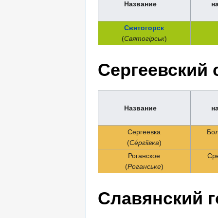
Название
н
Святогорск
(
Святогірськ
)
Сергеевский 
Название
н
Сергеевка
Бо
(
Се́ргіївка
)
Роганское
Ср
(
Роганське
)
Славянский г