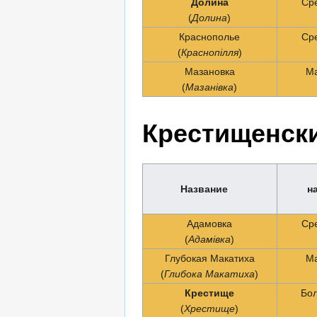
Долина
Ср
(
Долина
)
Краснополье
Ср
(
Краснопілля
)
Мазановка
Ма
(
Мазанівка
)
Крестищенски
Название
н
Адамовка
Ср
(
Адамівка
)
Глубокая Макатиха
Ма
(
Глибока Макатиха
)
Крестище
Бо
(
Хрестище
)