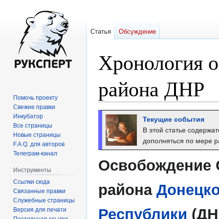
Статья
Обсуждение
Хронология о
района ДНР
Помочь проекту
Свежие правки
Перейти
Перейти
Инкубатор
Текущие события
к
к
Все страницы
В этой статье содержат
Новые страницы
навигации
поиску
дополняться по мере р
F.A.Q. для авторов
Телеграм-канал
Освобождение 
Инструменты
Ссылки сюда
района
Донецк
Связанные правки
Служебные страницы
Республики
(ДН
Версия для печати
Постоянная ссылка