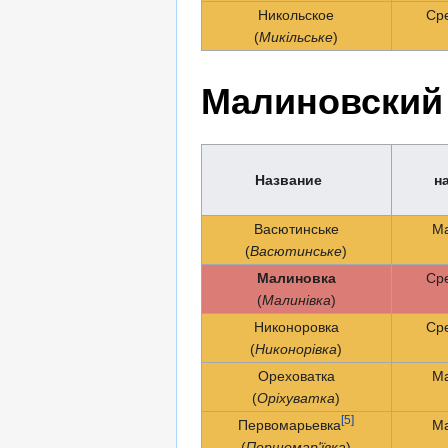
Никольское
Ср
(
Микільське
)
Малиновский 
Название
н
Васютинське
Ма
(
Васютинське
)
Малиновка
Ср
(
Малинівка
)
Никоноровка
Ср
(
Никонорівка
)
Ореховатка
Ма
(
Оріхуватка
)
[5]
Первомарьевка
Ма
(
Першомар'ївка
)