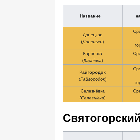
Название
н
Ср
Донецкое
(
Донецьке
)
го
Карповка
Ср
(
Карпiвка
)
Ср
Райгородок
(
Райгородок
)
го
Селезнёвка
Ср
(
Селезнiвка
)
Святогорский