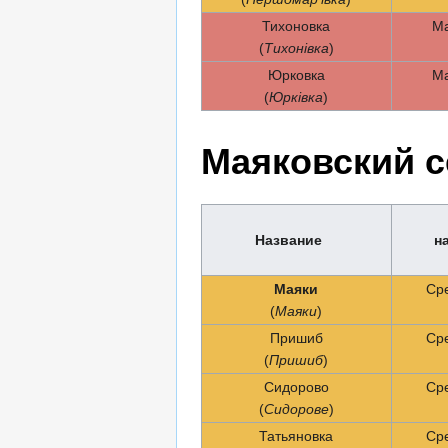
Тихоновка
Ма
(
Тихонівка
)
Юрковка
Ма
(
Юрківка
)
Маяковский с
Название
н
Маяки
Ср
(
Маяки
)
Пришиб
Ср
(
Пришиб
)
Сидорово
Ср
(
Сидорове
)
Татьяновка
Ср