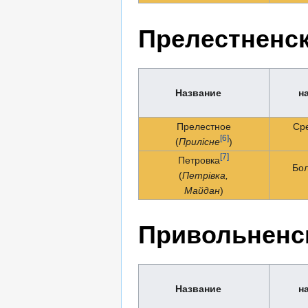
Прелестненск
Название
н
Прелестное
Ср
[6]
(
Прилісне
)
[7]
Петровка
Бо
(
Петрiвка,
Майдан
)
Привольненск
Название
н