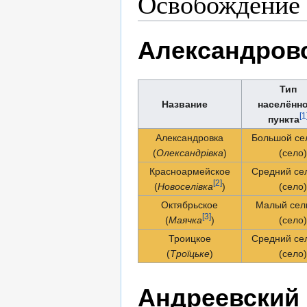
Освобождение 
Александровс
Тип
Название
населённ
[1
пункта
Александровка
Большой се
(
Олександрівка
)
(село
Красноармейское
Средний се
[2]
(
Новоселівка
)
(село
Октябрьское
Малый сел
[3]
(
Маячка
)
(село
Троицкое
Средний се
(
Троїцьке
)
(село
Андреевский