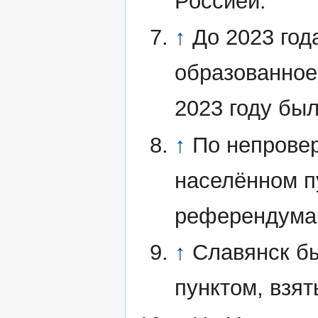
Россией.
↑
До 2023 год
образованное
2023 году бы
↑
По непровер
населённом п
референдума 
↑
Славянск б
пунктом, взят