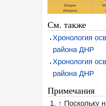
Шнурки
Ма
(
Шнурки
)
См. также
Хронология ос
района ДНР
Хронология ос
района ДНР
Примечания
↑
Поскольку н