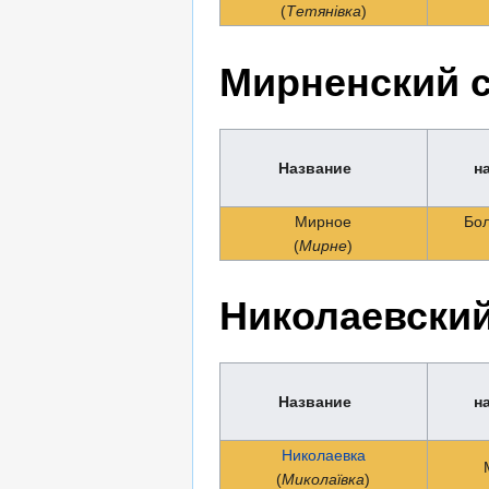
(
Тетянівка
)
Мирненский с
Название
н
Мирное
Бо
(
Мирне
)
Николаевский
Название
н
Николаевка
(
Миколаївка
)