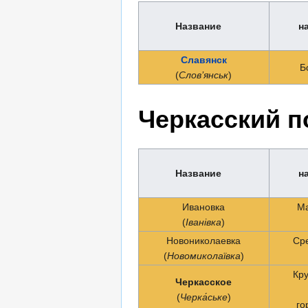
Название
н
Славянск
Б
(
Слов’янськ
)
Черкасский п
Название
н
Ивановка
Ма
(
Іванівка
)
Новониколаевка
Ср
(
Новомиколаївка
)
Кр
Черкасское
(
Черка́ське
)
го