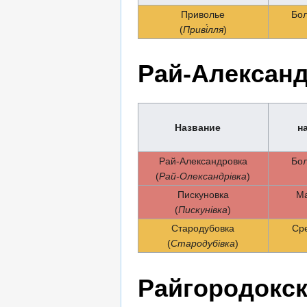
Приволье
Бо
(
Приві́лля
)
Рай-Александ
Название
н
Рай-Александровка
Бо
(
Рай-Олександрівка
)
Пискуновка
Ма
(
Пискунівка
)
Стародубовка
Ср
(
Стародубівка
)
Райгородокск