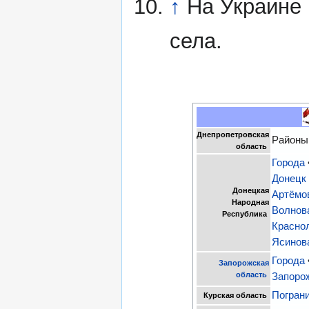
↑
На Украине 
села.
Днепропетровская
Районы
область
Города
Донецк
Донецкая
Артëмо
Народная
Волнов
Республика
Красно
Ясинов
Города
Запорожская
область
Запоро
Погран
Курская область