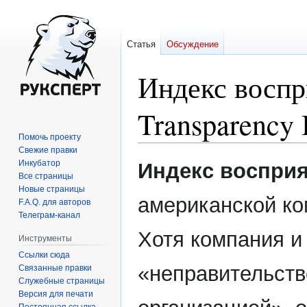
Статья
Обсуждение
Индекс воспр
Transparency I
Помочь проекту
Свежие правки
Перейти
Перейти
Инкубатор
Индекс воспри
к
к
Все страницы
Новые страницы
навигации
поиску
американской к
F.A.Q. для авторов
Телеграм-канал
Хотя компания и
Инструменты
Ссылки сюда
«неправительст
Связанные правки
Служебные страницы
Версия для печати
Постоянная ссылка