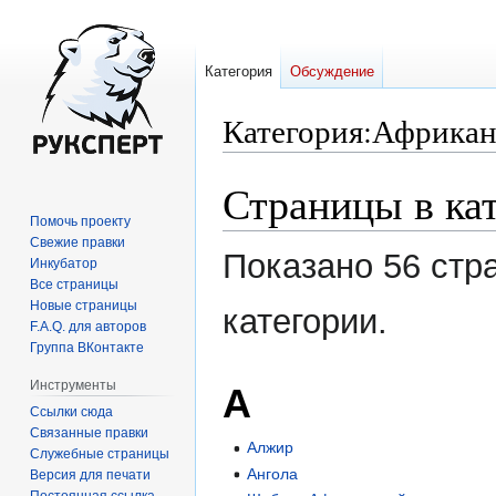
Категория
Обсуждение
Категория
:
Африкан
Страницы в ка
Перейти
Перейти
к
к
Помочь проекту
навигации
поиску
Свежие правки
Показано 56 стр
Инкубатор
Все страницы
Новые страницы
категории.
F.A.Q. для авторов
Группа ВКонтакте
Инструменты
А
Ссылки сюда
Связанные правки
Алжир
Служебные страницы
Ангола
Версия для печати
Постоянная ссылка