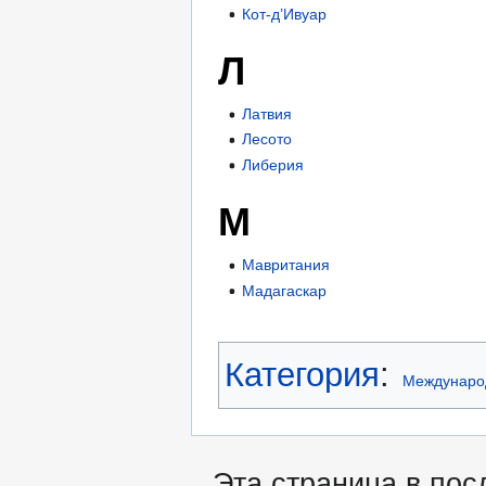
Кот-д’Ивуар
Л
Латвия
Лесото
Либерия
М
Мавритания
Мадагаскар
Категория
:
Междунаро
Эта страница в пос