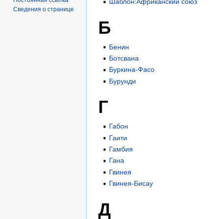
Шаблон:Африканский союз
Сведения о странице
Б
Бенин
Ботсвана
Буркина-Фасо
Бурунди
Г
Габон
Гаити
Гамбия
Гана
Гвинея
Гвинея-Бисау
Д