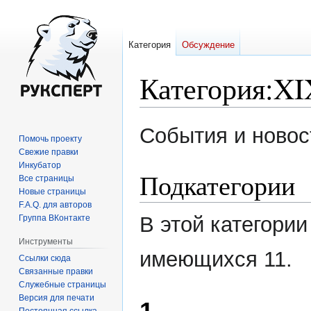
Категория
Обсуждение
Категория
:
XI
Перейти
Перейти
События и новос
Помочь проекту
к
к
Свежие правки
навигации
поиску
Инкубатор
Подкатегории
Все страницы
Новые страницы
F.A.Q. для авторов
В этой категории
Группа ВКонтакте
Инструменты
имеющихся 11.
Ссылки сюда
Связанные правки
Служебные страницы
Версия для печати
Постоянная ссылка