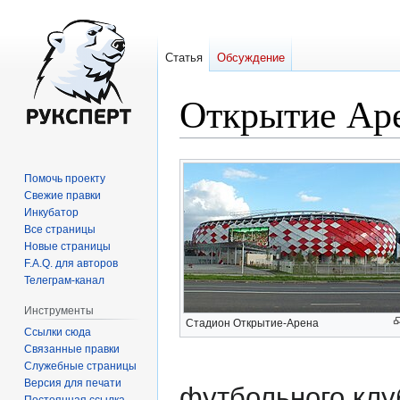
Статья
Обсуждение
Открытие Ар
Перейти
Перейти
Помочь проекту
к
к
Свежие правки
навигации
поиску
Инкубатор
Все страницы
Новые страницы
F.A.Q. для авторов
Телеграм-канал
Инструменты
Стадион Открытие-Арена
Ссылки сюда
Связанные правки
Служебные страницы
Версия для печати
футбольного клу
Постоянная ссылка