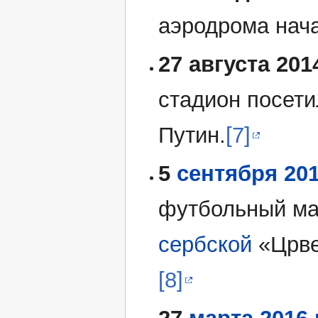
аэродрома нача
27 августа 201
стадион посет
Путин.
[7]
5
сентября
20
футбольный мат
сербской
«Црве
[8]