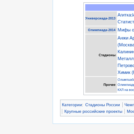
Агитка:
Универсиада-2013
Статист
Мифы о
Олимпиада-2014
Анжи А
(Москва
Калини
Стадионы
Металл
Петров
Химик (
Олимпиада
Прочее
Олимпиаде
КХЛ на во
Категории
:
Стадионы России
Чемп
Крупные российские проекты
Мос