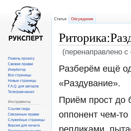
Статья
Обсуждение
Риторика:Раз
(перенаправлено с 
Помочь проекту
Перейти
Перейти
Свежие правки
Разберём ещё од
Инкубатор
к
к
Все страницы
навигации
поиску
«Раздувание».
Новые страницы
F.A.Q. для авторов
Телеграм-канал
Приём прост до 
Инструменты
Ссылки сюда
оппонент чем-то
Связанные правки
Служебные страницы
Версия для печати
репликами, пыта
Постоянная ссылка