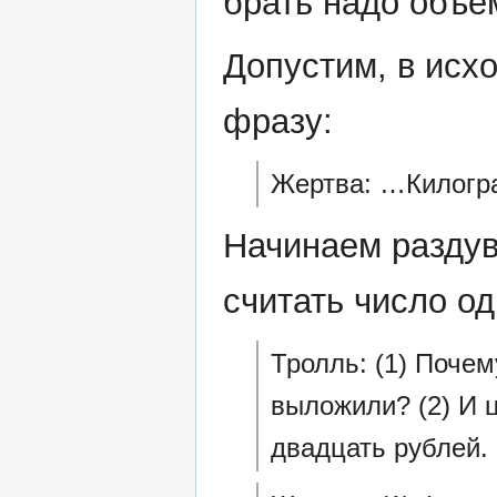
брать надо объё
Допустим, в исх
фразу:
Жертва: …Килогра
Начинаем раздув
считать число о
Тролль: (1) Поче
выложили? (2) И ц
двадцать рублей.