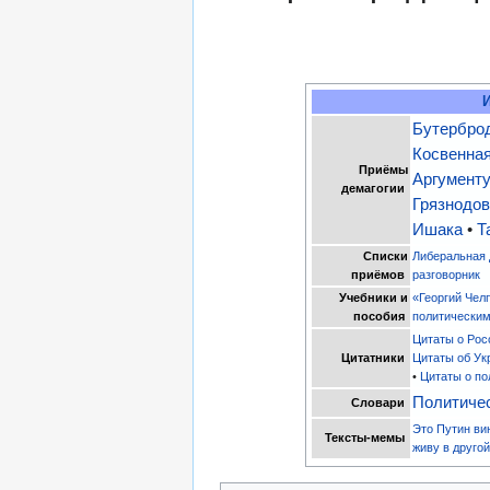
Бутербро
Косвенная
Приёмы
Аргумент
демагогии
Грязнодо
Ишака
•
Т
Списки
Либеральная 
приёмов
разговорник
Учебники и
«Георгий Чел
пособия
политическим
Цитаты о Рос
Цитатники
Цитаты об Ук
•
Цитаты о по
Политиче
Словари
Это Путин ви
Тексты-мемы
живу в друго