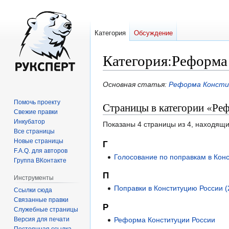
Категория
Обсуждение
Категория
:
Реформа
Перейти
Перейти
Основная статья:
Реформа Консти
к
к
Помочь проекту
Страницы в категории «Ре
навигации
поиску
Свежие правки
Инкубатор
Показаны 4 страницы из 4, находящи
Все страницы
Новые страницы
Г
F.A.Q. для авторов
Голосование по поправкам в Кон
Группа ВКонтакте
П
Инструменты
Поправки в Конституцию России (
Ссылки сюда
Связанные правки
Р
Служебные страницы
Версия для печати
Реформа Конституции России
Постоянная ссылка