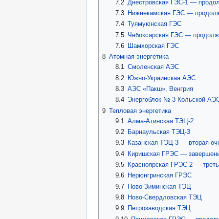
7.2
Днестровская ГЭС-1 — продол
7.3
Нижнекамская ГЭС — продолж
7.4
Туямуюнская ГЭС
7.5
Чебоксарская ГЭС — продолж
7.6
Шамхорская ГЭС
8
Атомная энергетика
8.1
Смоленская АЭС
8.2
Южно-Украинская АЭС
8.3
АЭС «Пакш», Венгрия
8.4
Энергоблок № 3 Кольской АЭ
9
Тепловая энергетика
9.1
Алма-Атинская ТЭЦ-2
9.2
Барнаульская ТЭЦ-3
9.3
Казанская ТЭЦ-3 — вторая оч
9.4
Киришская ГРЭС — завершени
9.5
Красноярская ГРЭС-2 — треть
9.6
Нерюнгринская ГРЭС
9.7
Ново-Зиминская ТЭЦ
9.8
Ново-Свердловская ТЭЦ
9.9
Петрозаводская ТЭЦ