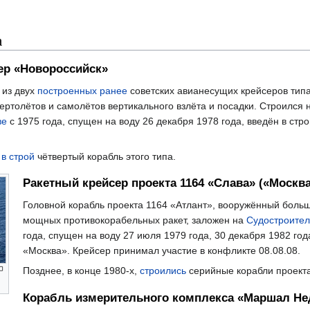
а
ер «Новороссийск»
 из двух
построенных ранее
советских авианесущих крейсеров типа
ртолётов и самолётов вертикального взлёта и посадки. Строился 
ве
с 1975 года, спущен на воду 26 декабря 1978 года, введён в стр
 в строй
чётвертый корабль этого типа.
Ракетный крейсер проекта 1164 «Слава» («Москва
Головной корабль проекта 1164 «Атлант», вооружённый боль
мощных противокорабельных ракет, заложен на
Судостроител
года, спущен на воду 27 июля 1979 года, 30 декабря 1982 год
«Москва». Крейсер принимал участие в конфликте 08.08.08.
Позднее, в конце 1980-х,
строились
серийные корабли проекта
Корабль измерительного комплекса «Маршал Не