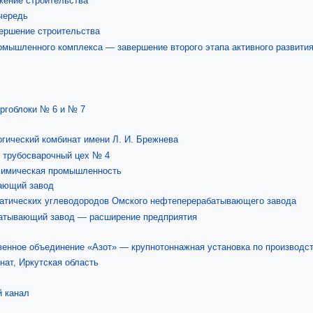
ение строительства
чередь
ершение строительства
мышленного комплекса — завершение второго этапа активного развити
ргоблоки № 6 и № 7
гический комбинат имени Л. И. Брежнева
 трубосварочный цех № 4
имическая промышленность
ающий завод
атических углеводородов Омского нефтеперерабатывающего завода
атывающий завод — расширение предприятия
енное объединение «Азот» — крупнотоннажная установка по производс
нат, Иркутская область
 канал