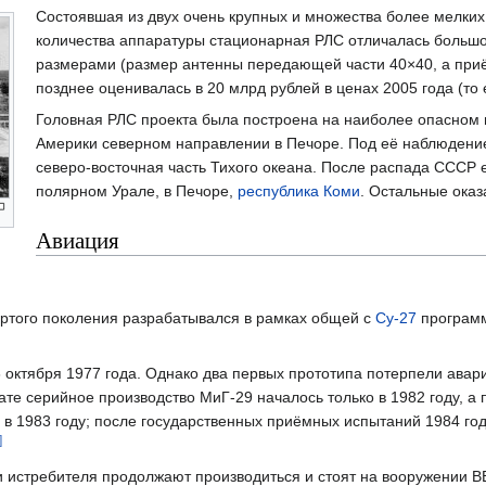
Состоявшая из двух очень крупных и множества более мелких
количества аппаратуры стационарная РЛС отличалась больш
размерами (размер антенны передающей части 40×40, а при
позднее оценивалась в 20 млрд рублей в ценах 2005 года (то 
Головная РЛС проекта была построена на наиболее опасном 
Америки северном направлении в Печоре. Под её наблюдение
северо-восточная часть Тихого океана. После распада СССР е
полярном Урале, в Печоре,
республика Коми
. Остальные оказ
Авиация
ёртого поколения разрабатывался в рамках общей с
Су-27
программ
 октября 1977 года. Однако два первых прототипа потерпели авари
тате серийное производство МиГ-29 началось только в 1982 году, а
а в 1983 году; после государственных приёмных испытаний 1984 го
]
 истребителя продолжают производиться и стоят на вооружении В