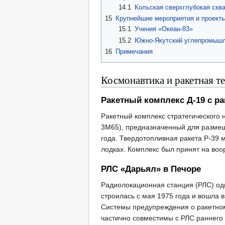
14.1
Кольская сверхглубокая сква
15
Крупнейшие мероприятия и проекты
15.1
Учения «Океан-83»
15.2
Южно-Якутский углепромышл
16
Примечания
Космонавтика и ракетная т
Ракетный комплекс Д-19 с ра
Ракетный комплекс стратегического
3М65), предназначенный для разме
года. Твердотопливная ракета Р-39 
лодках. Комплекс был принят на воор
РЛС «Дарьял» в Печоре
Радиолокационная станция (РЛС) одн
строилась с мая 1975 года и вошла в
Системы предупреждения о ракетном
частично совместимы с РЛС раннего 