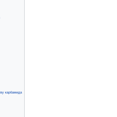
я
тву карбамида