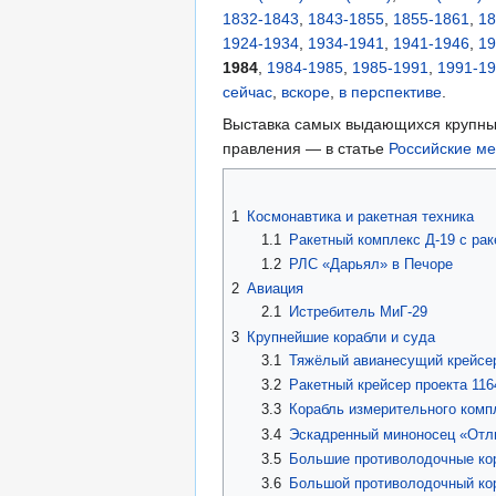
1832-1843
,
1843-1855
,
1855-1861
,
18
1924-1934
,
1934-1941
,
1941-1946
,
19
1984
,
1984-1985
,
1985-1991
,
1991-1
сейчас
,
вскоре
,
в перспективе
.
Выставка самых выдающихся крупных
правления — в статье
Российские ме
1
Космонавтика и ракетная техника
1.1
Ракетный комплекс Д-19 с рак
1.2
РЛС «Дарьял» в Печоре
2
Авиация
2.1
Истребитель МиГ-29
3
Крупнейшие корабли и суда
3.1
Тяжёлый авианесущий крейсе
3.2
Ракетный крейсер проекта 116
3.3
Корабль измерительного комп
3.4
Эскадренный миноносец «Отл
3.5
Большие противолодочные кор
3.6
Большой противолодочный кор