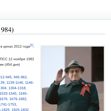
984)
[1]
в ценах 2012 года
,
КПСС 12 ноября 1982
ие (454 дня)
912-945
,
945-962
,
139
,
1139-1146
,
1146-
1304
,
1304-1318
,
1533-1545
,
1545-
1676
,
1676-1682
,
1741-1753
,
5-1825
,
1825-1832
,