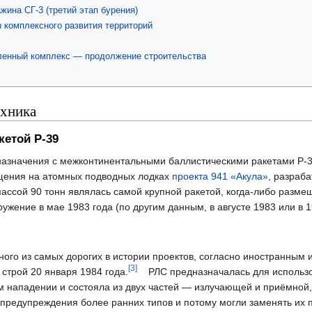
жина СГ-3 (третий этап бурения)
 комплексного развития территорий
енный комплекс — продолжение строительства
ехника
кетой Р-39
 назначения с межконтинентальными баллистическими ракетами Р-3
щения на атомных подводных лодках
проекта 941 «Акула»
, разраб
массой 90 тонн являлась самой крупной ракетой, когда-либо разм
ужение в мае 1983 года (по другим данным, в августе 1983 или в 1
ого из самых дорогих в истории проектов, согласно иностранным 
[3]
 строй 20 января 1984 года.
РЛС предназначалась для использо
 нападении и состояла из двух частей — излучающей и приёмной,
предупреждения более ранних типов и потому могли заменять их п