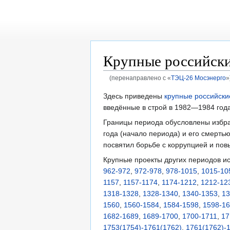
Крупные российски
(перенаправлено с «
ТЭЦ-26 Мосэнерго
»
Перейти
Перейти
Здесь приведены
крупные российски
к
к
введённые в строй в 1982—1984 года
навигации
поиску
Границы периода обусловлены избр
года (начало периода) и его смертью
посвятил борьбе с коррупцией и по
Крупные проекты других периодов и
962-972
,
972-978
,
978-1015
,
1015-10
1157
,
1157-1174
,
1174-1212
,
1212-12
1318-1328
,
1328-1340
,
1340-1353
,
13
1560
,
1560-1584
,
1584-1598
,
1598-1
1682-1689
,
1689-1700
,
1700-1711
,
17
1753(1754)-1761(1762)
,
1761(1762)-