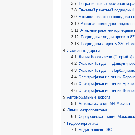
3.7
Пограничный сторожевой кора
3.8
Тяжёлый ракетный подводный к
3.9
Атомная ракетно-торпедная п
3.10
Атомная подводная лодка с 
3.11
Атомные ракетно-торпедные 
3.12
Подводные лодки проекта 87
3.13
Подводная лодка Б-380 «Гор
4
Железные дороги
4.1
Линия Коротчаево (Старый У
4.2
Участок Тында — Дипкун (пер
4.3
Участок Тында — Ларба (перв
4.4
Электрификация линии Барано
4.5
Электрификация линии Архара
4.6
Электрификация линии Войнов
5
Автомобильные дороги
5.1
Автомагистраль М4 Москва —
6
Линии метрополитена
6.1
Серпуховская линия Московск
7
Гидроэнергетика
7.1
Андижанская ГЭС