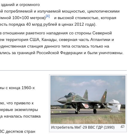
 зданий и огромного
ой потребляемой и излучаемой мощностью, циклопическими
[4]
ёмной 100×100 метров)
и высокой стоимостью, которая
есть порядка 40 млрд рублей в ценах 2012 года).
в отношении ракетного нападения со стороны Северной
м территория США, Канады, северная часть Атлантики и
динственная станция данного типа осталась только на
ались за границей Российской Федерации и были уничтожены.
ы с конца 1960-х
ю, что привело к
 первые экземпляры
да началась поставка
Истребитель МиГ-29 ВВС ГДР (1990)
ВС десятков стран