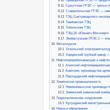
9.10
Приморская ГРЭС — продолж
9.11
Сургутская ГРЭС — третья о
9.12
Ставропольская ГРЭС — зав
9.13
ТЭЦ Сыктывкарского лесопро
9.14
Тамбовская ТЭЦ
9.15
Тобольская ТЭЦ
9.16
ТЭЦ-26 «Южная» Мосэнерго
9.17
Экибастузская ГРЭС-1 — эне
10
Металлургия
10.1
Оскольский электрометаллур
10.2
Харцизский трубный завод —
11
Нефтеперерабатывающая и нефтех
11.1
Ачинский нефтеперерабатыв
11.2
Комплекс производства аром
11.3
Павлодарский нефтеперераб
12
Химическая промышленность
12.1
Невинномысское производств
12.2
Зиминский химический комби
13
Гидротехнические сооружения
13.1
Кулундинский магистральный
14
Наука и образование