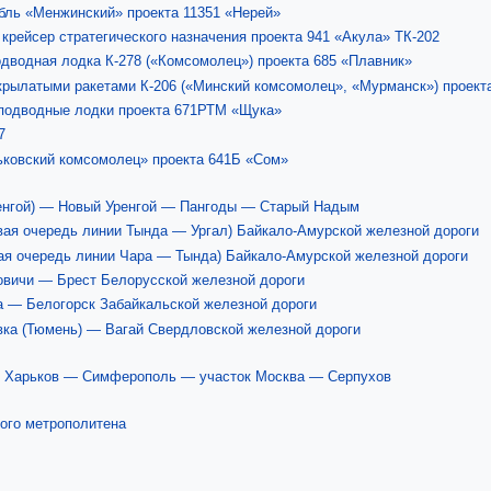
бль «Менжинский» проекта 11351 «Нерей»
рейсер стратегического назначения проекта 941 «Акула» ТК-202
одводная лодка К-278 («Комсомолец») проекта 685 «Плавник»
крылатыми ракетами К-206 («Минский комсомолец», «Мурманск») проекта
подводные лодки проекта 671РТМ «Щука»
7
ьковский комсомолец» проекта 641Б «Сом»
ренгой) — Новый Уренгой — Пангоды — Старый Надым
вая очередь линии Тында — Ургал) Байкало-Амурской железной дороги
ая очередь линии Чара — Тында) Байкало-Амурской железной дороги
вичи — Брест Белорусской железной дороги
 — Белогорск Забайкальской железной дороги
ка (Тюмень) — Вагай Свердловской железной дороги
 Харьков — Симферополь — участок Москва — Серпухов
ого метрополитена