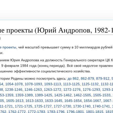
е проекты (Юрий Андропов, 1982-1
)
е проекты
, чей масштаб превышает сумму в 10 миллиардов рублей 
х.
анием Юрия Андропова на должность Генерального секретаря ЦК 
 9 февраля 1984 года (конец периода). Всё своё недолгое правлен
вышению эффективности социалистического хозяйства.
стории Родины можно посмотреть здесь:
до 862
,
862-879
,
879-912
,
54
,
1054-1078
,
1078-1093
,
1093-1113
,
1113-1125
,
1125-1132
,
1132-1
38
,
1238-1246
,
1246-1263
,
1263-1272
,
1272-1276
,
1276-1293
,
1293-
53-1359
,
1359-1389
,
1389-1425
,
1425-1462
,
1462-1505
,
1505-1533
,
605
,
1605-1613
,
1613-1633
,
1633-1645
,
1645-1654
,
1654-1667
,
1667-
11-1721
,
1721-1725
,
1725-1727
,
1727-1730
,
1730-1740
,
1740-1741
,
1762
,
1762-1772
,
1772-1783
,
1783-1796
,
1796-1801
,
1801-1815
,
181