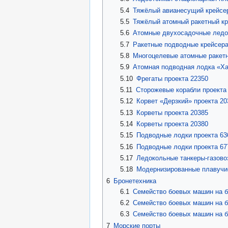
5.4
Тяжёлый авианесущий крейсе
5.5
Тяжёлый атомный ракетный к
5.6
Атомные двухосадочные ледок
5.7
Ракетные подводные крейсера
5.8
Многоцелевые атомные ракетн
5.9
Атомная подводная лодка «Х
5.10
Фрегаты проекта 22350
5.11
Сторожевые корабли проекта
5.12
Корвет «Дерзкий» проекта 20
5.13
Корветы проекта 20385
5.14
Корветы проекта 20380
5.15
Подводные лодки проекта 63
5.16
Подводные лодки проекта 67
5.17
Ледокольные танкеры-газово
5.18
Модернизированные плавучие
6
Бронетехника
6.1
Семейство боевых машин на 
6.2
Семейство боевых машин на б
6.3
Семейство боевых машин на 
7
Морские порты