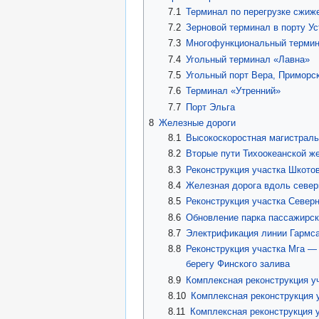
7.1
Терминал по перегрузке сжиже
7.2
Зерновой терминал в порту Ус
7.3
Многофункциональный терми
7.4
Угольный терминал «Лавна»
7.5
Угольный порт Вера, Приморск
7.6
Терминал «Утренний»
7.7
Порт Эльга
8
Железные дороги
8.1
Высокоскоростная магистраль
8.2
Вторые пути Тихоокеанской ж
8.3
Реконструкция участка Шкото
8.4
Железная дорога вдоль север
8.5
Реконструкция участка Север
8.6
Обновление парка пассажирск
8.7
Электрификация линии Гармса
8.8
Реконструкция участка Мга —
берегу Финского залива
8.9
Комплексная реконструкция у
8.10
Комплексная реконструкция 
8.11
Комплексная реконструкция 