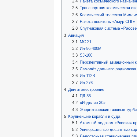
2.4
Ракета космического назначе
2.5
Транспортная космическая си
2.6
Космический телескоп Миллим
2.7
Ракета-носитель «Амур-СПГ»
2.8
Спутниковая система «Рассве
3
Авиация
3.1
МС-21
3.2
Ил-96-400М
3.3
SJ-100
3.4
Перспективный авиационный к
3.5
Самолёт дальнего радиолокац
3.6
Ил-112В
3.7
Ил-276
4
Двигателестроение
4.1
ПД-35
4.2
«Изделие 30»
4.3
Энергетические газовые турб
5
Крупнейшие корабли и суда
5.1
Атомный ледокол «Россия» пр
5.2
Универсальные десантные кор
5.3
Ледостойкая стационарная п