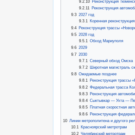
9.2.10
Реконструкция Тюменск
9.2.11
Реконструкция автомо
9.3
2027 год
9.3.1
Коренная реконструкци
9.4
Реконструкция трассы «Новор
9.5
2028 год
9.5.1
Обход Мариуполя
9.6
2029
9.7
2030
9.7.1
Северный обход Омска
9.7.2
Широтная магистраль ск
9.8
Ожидаемые позднее
9.8.1
Реконструкция трассы 
9.8.2
Федеральная трасса К
9.8.3
Реконструкция автомоб
9.8.4
Сыктывкар — Ухта — Пе
9.8.5
Платная скоростная ав
9.8.6
Реконструкция федерал
10
Линии метрополитена и другого рел
10.1
Красноярский метротрам
10.2
Челябинский метротрам