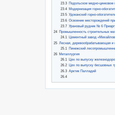
23.3
Подольское медно-цинковое
23.4
Модернизация горно-обогати
23.5
Удоканский горно-обогатител
23.6
Освоение месторождений при
23.7
Урановый рудник № 6 Приарг
24
Промышленность строительных ма
24.1
Цементный завод «Михайловц
25
Лесная, деревообрабатывающая и
25.1
Пинежский лесопромышленн
26
Металлургия
26.1
Цех по выпуску железнодоро
26.2
Цех по выпуску бесшовных т
26.3
Арктик Палладий
26.4