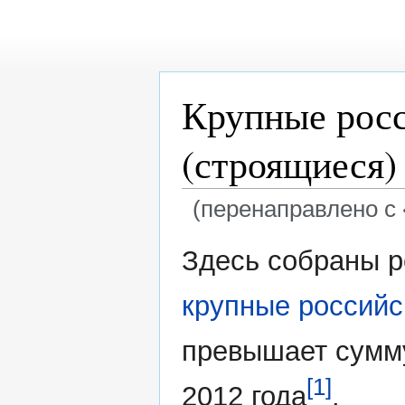
Крупные рос
(строящиеся)
(перенаправлено с 
Перейти
Перейти
Здесь собраны 
к
к
навигации
поиску
крупные российс
превышает сумму
[1]
2012 года
.