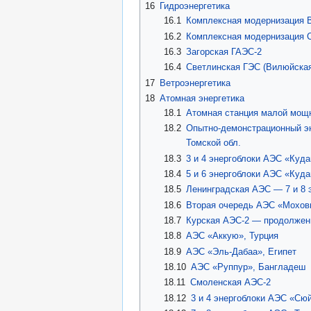
16
Гидроэнергетика
16.1
Комплексная модернизация 
16.2
Комплексная модернизация 
16.3
Загорская ГАЭС-2
16.4
Светлинская ГЭС (Вилюйская
17
Ветроэнергетика
18
Атомная энергетика
18.1
Атомная станция малой мощн
18.2
Опытно-демонстрационный эне
Томской обл.
18.3
3 и 4 энергоблоки АЭС «Куд
18.4
5 и 6 энергоблоки АЭС «Куд
18.5
Ленинградская АЭС — 7 и 8 
18.6
Вторая очередь АЭС «Мохов
18.7
Курская АЭС-2 — продолжен
18.8
АЭС «Аккую», Турция
18.9
АЭС «Эль-Дабаа», Египет
18.10
АЭС «Руппур», Бангладеш
18.11
Смоленская АЭС-2
18.12
3 и 4 энергоблоки АЭС «Сю