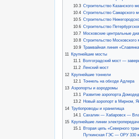
10.3
Строительство Казанского м
10.4
Строительство Самарского м
10.5
Строительство Нижегородско
10.6
Строительство Петербургско
10.7
Московские центральные ди
10.8
Строительство Московского 
10.9
Трамвайная линия «Славянк
11
Крупнейшие мосты
11.1
Волгоградский мост — завер
11.2
Ленский мост
12
Крупнейшие тоннели
12.1
Тоннель на обходе Адлера
13
Аэропорты и аэродромы
13.1
Развитие аэропорта Домодед
13.2
Новый аэропорт в Мирном, Я
14
Трубопроводы и хранилища
14.1
Сахалин — Хабаровск — Влад
15
Крупнейшие линии электропередач
15.1
Вторая цепь «Северного тра
Путкинская ГЭС — ОРУ 330 