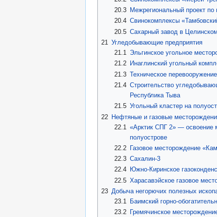
20.3
Межрегиональный проект по 
20.4
Свинокомплексы «Тамбовский
20.5
Сахарный завод в Целинском
21
Угледобывающие предприятия
21.1
Эльгинское угольное местор
21.2
Инаглинский угольный компл
21.3
Техническое перевооружение
21.4
Строительство угледобывающ
Республика Тыва
21.5
Угольный кластер на полуос
22
Нефтяные и газовые месторождени
22.1
«Арктик СПГ 2» — освоение 
полуострове
22.2
Газовое месторождение «Ка
22.3
Сахалин-3
22.4
Южно-Киринское газоконден
22.5
Харасавэйское газовое мест
23
Добыча негорючих полезных ископ
23.1
Баимский горно-обогатитель
23.2
Гремячинское месторождени