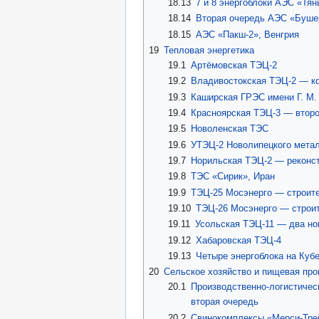
18.13
7 и 8 энергоблоки АЭС «Тян
18.14
Вторая очередь АЭС «Буше
18.15
АЭС «Пакш-2», Венгрия
19
Тепловая энергетика
19.1
Артёмовская ТЭЦ-2
19.2
Владивостокская ТЭЦ-2 — ко
19.3
Каширская ГРЭС имени Г. М.
19.4
Красноярская ТЭЦ-3 — второ
19.5
Новоленская ТЭС
19.6
УТЭЦ-2 Новолипецкого метал
19.7
Норильская ТЭЦ-2 — реконст
19.8
ТЭС «Сирик», Иран
19.9
ТЭЦ-25 Мосэнерго — строите
19.10
ТЭЦ-26 Мосэнерго — строит
19.11
Усольская ТЭЦ-11 — два но
19.12
Хабаровская ТЭЦ-4
19.13
Четыре энергоблока на Куб
20
Сельское хозяйство и пищевая пр
20.1
Производственно-логистичес
вторая очередь
20.2
Свинокомплексы «Мерси-Тре