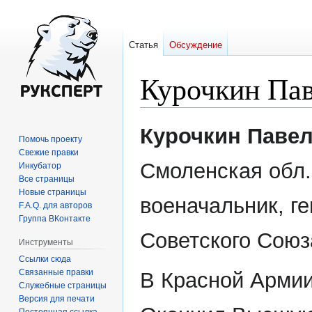
Статья
Обсуждение
Курочкин Пав
Перейти
Перейти
Курочкин Павел
Помочь проекту
к
к
Свежие правки
навигации
поиску
Смоленская обл.
Инкубатор
Все страницы
Новые страницы
военачальник, ге
F.A.Q. для авторов
Группа ВКонтакте
Советского Союза 
Инструменты
Ссылки сюда
Связанные правки
В Красной Армии 
Служебные страницы
Версия для печати
Постоянная ссылка