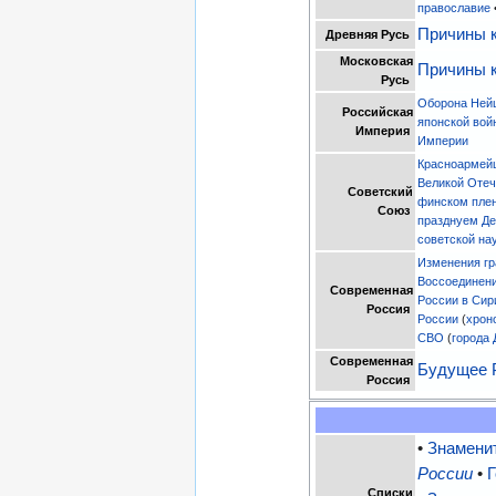
православие
Причины к
Древняя Русь
Московская
Причины к
Русь
Оборона Ней
Российская
японской вой
Империя
Империи
Красноармейц
Великой Отеч
Советский
финском пле
Союз
празднуем Д
советской на
Изменения гр
Воссоединен
Современная
России в Сир
Россия
России
(
хрон
СВО
(
города
Современная
Будущее 
Россия
•
Знамени
России
•
Списки