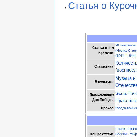
Статья о Куроч
28 панфилов
Статьи о том
(Иосиф Стали
времени
(1941—1944)
Количест
Статистика
(
военнос
Музыка и 
В культуре
Отечеств
Эссе:Поч
Празднование
Дня Победы
Празднов
Прочее
Города воинс
Правители Ро
Общие статьи
России
•
Миф 