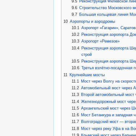
9.5
Реконструкция Филёвской лин
9.6
Строительство Московского м
9.7
Большая кольцевая линия Мос
10
Аэропорты и аэродромы
10.1
Аэропорт «Гагарин», Саратов
10.2
Реконструкция аэропорта До
10.3
Аэропорт «Ремезов»
10.4
Реконструкция аэропорта Ш
строй
10.5
Реконструкция аэропорта Ш
10.6
Третья взлётно-посадочная 
11
Крупнейшие мосты
11.1
Мост через Волгу на скорос
11.2
Автомобильный мост через 
11.3
Второй автомобильный мост 
11.4
Железнодорожный мост через
11.5
Архангельский мост через Ш
11.6
Мост Бетанкура и западная ч
11.7
Волгоградский мост — втора
11.8
Мост через реку Уфа в на В
11.9
Крымский мост через Керчен