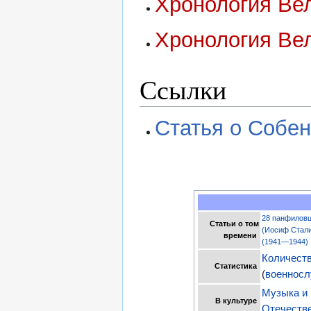
Хронология Вел
Хронология Вел
Ссылки
Статья о Собе
28 панфилов
Статьи о том
(Иосиф Стали
времени
(1941—1944)
Количест
Статистика
(
военнос
Музыка и 
В культуре
Отечеств