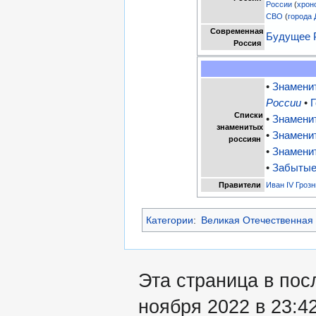
России
(
хрон
СВО
(
города
Современная
Будущее 
Россия
•
Знамени
России
•
Списки
•
Знамени
знаменитых
•
Знамени
россиян
•
Знамени
•
Забытые
Правители
Иван IV Гроз
Категории
:
Великая Отечественная
Эта страница в пос
ноября 2022 в 23:42