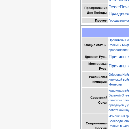
Эссе:Поч
Празднование
Дня Победы
Празднов
Прочее
Города воинс
Правители Ро
Общие статьи
России
•
Миф 
православие
Причины к
Древняя Русь
Московская
Причины к
Русь
Оборона Ней
Российская
японской вой
Империя
Империи
Красноармейц
Великой Отеч
Советский
финском пле
Союз
празднуем Д
советской на
Изменения гр
Воссоединен
Современная
России в Сир
Россия