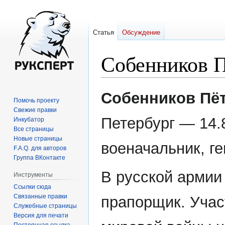
Статья
Обсуждение
Собенников 
Перейти
Перейти
Собенников Пё
Помочь проекту
к
к
Свежие правки
навигации
поиску
Петербург — 14.
Инкубатор
Все страницы
Новые страницы
военачальник, ге
F.A.Q. для авторов
Группа ВКонтакте
В русской армии с
Инструменты
Ссылки сюда
Связанные правки
прапорщик. Учас
Служебные страницы
Версия для печати
Постоянная ссылка