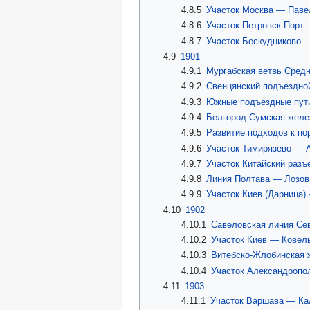
4.8.5
Участок Москва — Павел
4.8.6
Участок Петровск-Порт
4.8.7
Участок Бескудниково 
4.9
1901
4.9.1
Мургабская ветвь Средн
4.9.2
Свенцянский подъездно
4.9.3
Южные подъездные пут
4.9.4
Белгород-Сумская желе
4.9.5
Развитие подходов к по
4.9.6
Участок Тимирязево — А
4.9.7
Участок Китайский разъ
4.9.8
Линия Полтава — Лозо
4.9.9
Участок Киев (Дарница)
4.10
1902
4.10.1
Савеловская линия Се
4.10.2
Участок Киев — Ковел
4.10.3
Витебско-Жлобинская ж
4.10.4
Участок Александропол
4.11
1903
4.11.1
Участок Варшава — Ка