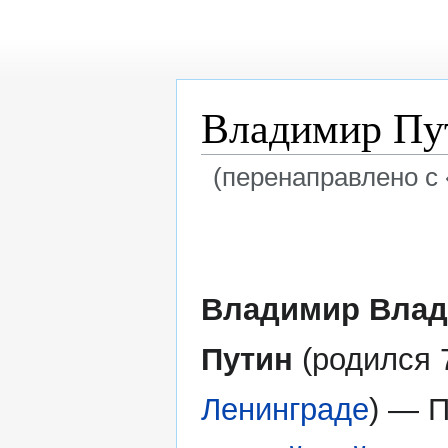
Владимир Пу
(перенаправлено с 
Перейти
Перейти
к
к
навигации
поиску
Владимир Вла
Путин
(родился 
Ленинграде
) — 