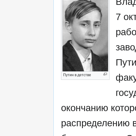
Влад
7 ок
рабо
заво
Пути
факу
Путин в детстве
госу
окончанию котор
распределению в