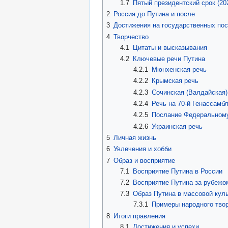
1.7
Пятый президентский срок (20
2
Россия до Путина и после
3
Достижения на государственных пос
4
Творчество
4.1
Цитаты и высказывания
4.2
Ключевые речи Путина
4.2.1
Мюнхенская речь
4.2.2
Крымская речь
4.2.3
Сочинская (Валдайская)
4.2.4
Речь на 70-й Генассамб
4.2.5
Послание Федеральному
4.2.6
Украинская речь
5
Личная жизнь
6
Увлечения и хобби
7
Образ и восприятие
7.1
Восприятие Путина в России
7.2
Восприятие Путина за рубежо
7.3
Образ Путина в массовой кул
7.3.1
Примеры народного тво
8
Итоги правления
8.1
Достижения и успехи