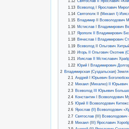
1.12
Святослав II Ярославич «Кн
1.13
Всеволод I Ярославич Миро
1.14
Святополк II (Михаил I) Изя
1.15
Владимир II Всеволодович 
1.16
Мстислав I Владимирович В
1.17
Ярополк II Владимирович Бе
1.18
Вячеслав I Владимирович Ст
1.19
Всеволод II Ольгович Хитры
1.20
Игорь II Ольгович Охотник (С
1.21
Изяслав II Мстиславич Храбр
1.22
Юрий I Владимирович Долгор
2
Владимирская (Суздальская) Земля
2.1
Андрей I Юрьевич Боголюбск
2.2
Михаил (Михалко) II Юрьевич 
2.3
Всеволод III Юрьевич Большо
2.4
Константин I Всеволодович 
2.5
Юрий II Всеволодович Китежс
2.6
Ярослав (II) Всеволодович «Х
2.7
Святослав (III) Всеволодович
2.8
Михаил (III) Ярославич Хороб
2.9
Андрей (II) Ярославич Сузда