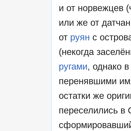
и от норвежцев (
или же от датча
от
руян
с остров
(некогда заселё
ругами
, однако 
перенявшими имя
остатки же ориги
переселились в 
сформировавшийс