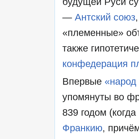
будущей Руси сущ
—
Антский союз
«племенные» объ
также гипотетич
конфедерация п
Впервые
«народ 
упомянуты во ф
839 годом (когд
Франкию
, причё