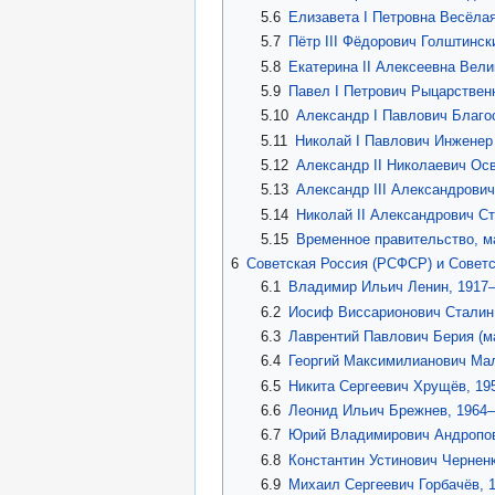
5.6
Елизавета I Петровна Весёлая
5.7
Пётр III Фёдорович Голштинск
5.8
Екатерина II Алексеевна Вел
5.9
Павел I Петрович Рыцарствен
5.10
Александр I Павлович Благо
5.11
Николай I Павлович Инженер
5.12
Александр II Николаевич Ос
5.13
Александр III Александрови
5.14
Николай II Александрович Ст
5.15
Временное правительство, 
6
Советская Россия (РСФСР) и Совет
6.1
Владимир Ильич Ленин, 1917
6.2
Иосиф Виссарионович Сталин
6.3
Лаврентий Павлович Берия (
6.4
Георгий Максимилианович Ма
6.5
Никита Сергеевич Хрущёв, 1
6.6
Леонид Ильич Брежнев, 1964
6.7
Юрий Владимирович Андропо
6.8
Константин Устинович Чернен
6.9
Михаил Сергеевич Горбачёв,