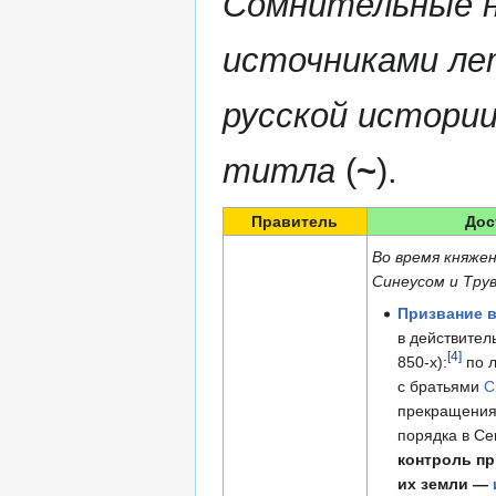
Сомнительные 
источниками ле
русской истории
титла
(
~
).
Правитель
Дос
Во время княже
Синеусом и Трув
Призвание 
в действител
[4]
850-х):
по л
с братьями
С
прекращения
порядка в Се
контроль п
их земли —