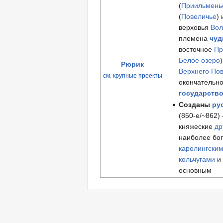
(
Приильмень
(
Повеличье
)
верховья
Вол
племена
чуд
восточное
Пр
Белое озеро
Рюрик
Верхнего По
см. крупные проекты
окончательн
государств
Созданы
ру
(850-е/~862)
княжеские
др
наиболее бо
каролингски
кольчугами
и
основным