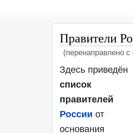
Правители Ро
(перенаправлено с 
Перейти
Перейти
Здесь приведён
к
к
навигации
поиску
список
правителей
России
от
основания