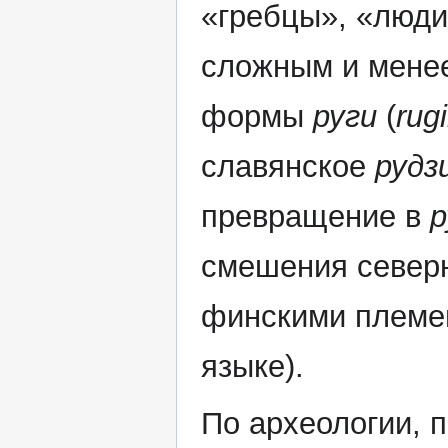
«гребцы», «люди
сложным и менее
формы
руги
(
rugi
славянское
рудз
превращение в
р
смешения северн
финскими племен
языке).
По археологии, 