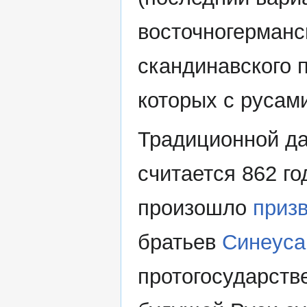
восточногерманск
скандинавского
которых с русам
Традиционной да
считается 862 го
произошло
призв
братьев
Синеуса
протогосударств