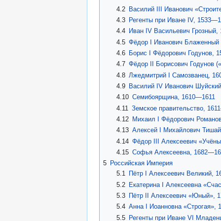
4.2
Василий III Иванович «Строи
4.3
Регенты при Иване IV, 1533—
4.4
Иван IV Васильевич Грозный,
4.5
Фёдор I Иванович Блаженный 
4.6
Борис I Фёдорович Годунов, 
4.7
Фёдор II Борисович Годунов 
4.8
Лжедмитрий I Самозванец, 1
4.9
Василий IV Иванович Шуйски
4.10
Семибоярщина, 1610—1611
4.11
Земское правительство, 161
4.12
Михаил I Фёдорович Романо
4.13
Алексей I Михайлович Тиша
4.14
Фёдор III Алексеевич «Учён
4.15
Софья Алексеевна, 1682—16
5
Российская Империя
5.1
Пётр I Алексеевич Великий, 
5.2
Екатерина I Алексеевна «Сча
5.3
Пётр II Алексеевич «Юный», 
5.4
Анна I Иоанновна «Строгая»,
5.5
Регенты при Иване VI Младен