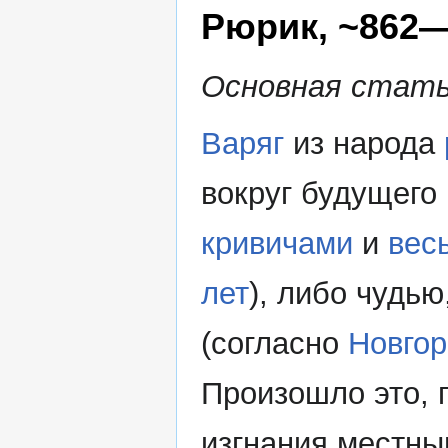
Рюрик, ~862
Основная стат
Варяг
из народа
вокруг будущего
кривичами
и
вес
лет
), либо чудь
(согласно
Новгор
Произошло это, п
изгнания местн