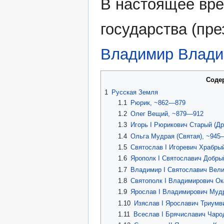
В настоящее врем
государства (пр
Владимир Влади
Соде
1
Русская Земля
1.1
Рюрик, ~862—879
1.2
Олег Вещий, ~879—912
1.3
Игорь I Рюрикович Старый (Д
1.4
Ольга Мудрая (Святая), ~945
1.5
Святослав I Игоревич Храбры
1.6
Ярополк I Святославич Добры
1.7
Владимир I Святославич Вели
1.8
Святополк I Владимирович О
1.9
Ярослав I Владимирович Муд
1.10
Изяслав I Ярославич Триумв
1.11
Всеслав I Брячиславич Чаро