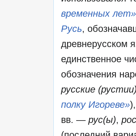
временных лет»
Русь
, обознача
древнерусском 
единственное ч
обозначения нар
русские (рустии
полку Игореве»
)
вв. —
рус(ы)
,
рос
(последний вари