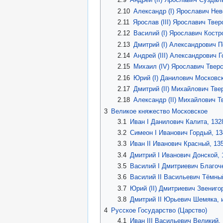
2.10
Александр (I) Ярославич Не
2.11
Ярослав (III) Ярославич Тве
2.12
Василий (I) Ярославич Кост
2.13
Дмитрий (I) Александрович 
2.14
Андрей (III) Александрович 
2.15
Михаил (IV) Ярославич Тверс
2.16
Юрий (I) Данилович Московс
2.17
Дмитрий (II) Михайлович Тве
2.18
Александр (II) Михайлович Т
3
Великое княжество Московское
3.1
Иван I Данилович Калита, 13
3.2
Симеон I Иванович Гордый, 1
3.3
Иван II Иванович Красный, 1
3.4
Дмитрий I Иванович Донской,
3.5
Василий I Дмитриевич Благоч
3.6
Василий II Васильевич Тёмны
3.7
Юрий (II) Дмитриевич Звениго
3.8
Дмитрий II Юрьевич Шемяка,
4
Русское Государство (Царство)
4.1
Иван III Васильевич Великий