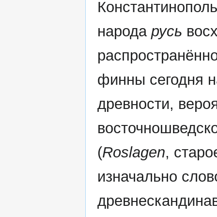
Константинополь,
народа
русь
восх
распространённо
финны сегодня н
древности, веро
восточношведско
(
Roslagen
, стар
изначально сло
древнескандина